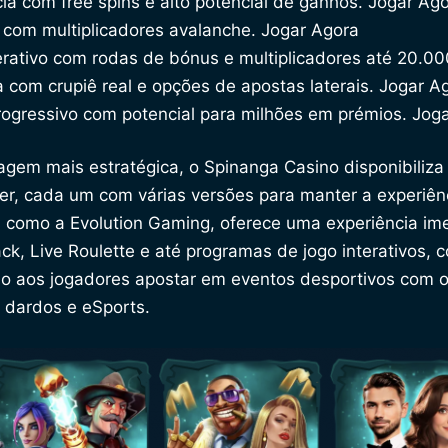
cia com free spins e alto potencial de ganhos. Jogar Ag
a com multiplicadores avalanche. Jogar Agora
terativo com rodas de bónus e multiplicadores até 20.0
a com crupiê real e opções de apostas laterais. Jogar A
rogressivo com potencial para milhões em prémios. Jog
gem mais estratégica, o Spinanga Casino disponibiliza
quer, cada um com várias versões para manter a experiê
s como a Evolution Gaming, oferece uma experiência ime
k, Live Roulette e até programas de jogo interativos, c
do aos jogadores apostar em eventos desportivos com
 dardos e eSports.