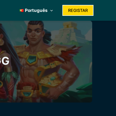
Português
REGISTAR
GG