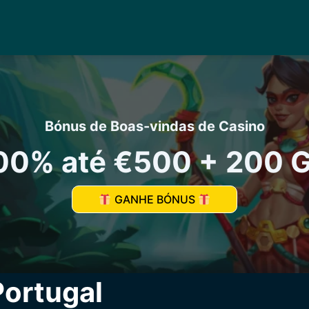
Bónus de Boas-vindas de Casino
00% até €500 + 200 
GANHE BÓNUS
Portugal