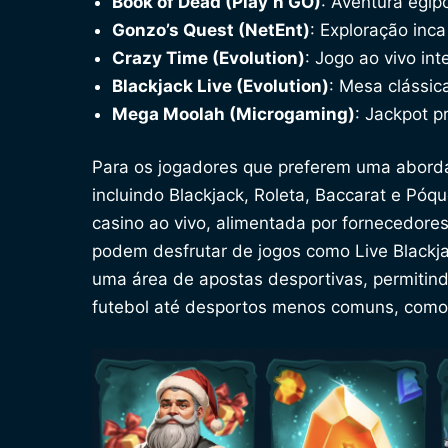
Book of Dead (Play’n GO)
: Aventura egíp
Gonzo’s Quest (NetEnt)
: Exploração inc
Crazy Time (Evolution)
: Jogo ao vivo in
Blackjack Live (Evolution)
: Mesa clássic
Mega Moolah (Microgaming)
: Jackpot p
Para os jogadores que preferem uma aborda
incluindo Blackjack, Roleta, Baccarat e Pó
casino ao vivo, alimentada por fornecedore
podem desfrutar de jogos como Live Blackjac
uma área de apostas desportivas, permitin
futebol até desportos menos comuns, como