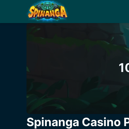
Skip
to
content
1
Spinanga Casino 