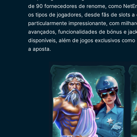
de 90 fornecedores de renome, como NetEnt
os tipos de jogadores, desde fãs de slots 
particularmente impressionante, com milhar
avançados, funcionalidades de bónus e jack
disponíveis, além de jogos exclusivos com
a aposta.