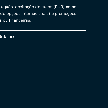
rtuguês, aceitação de euros (EUR) como
de opções internacionais) e promoções
 ou financeiras.
Detalhes