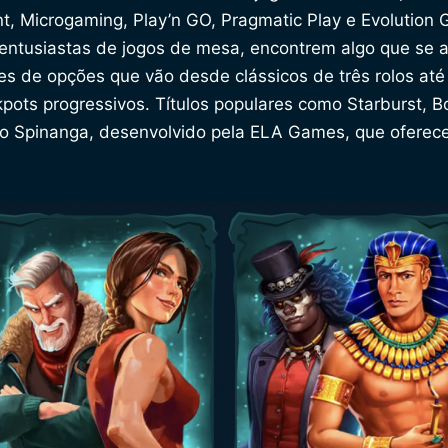
, Microgaming, Play’n GO, Pragmatic Play e Evolution 
a entusiastas de jogos de mesa, encontrem algo que se 
es de opções que vão desde clássicos de três rolos até
pots progressivos. Títulos populares como Starburst, 
o o Spinanga, desenvolvido pela ELA Games, que oferec