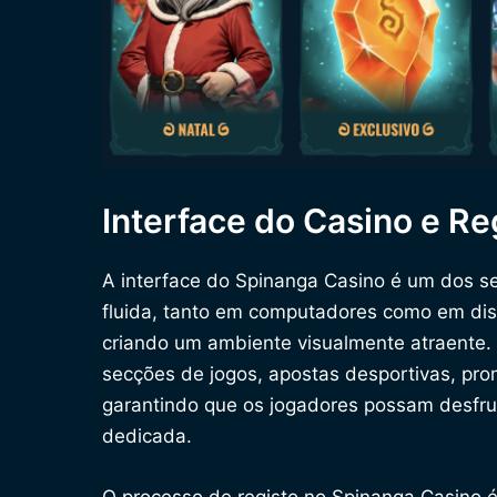
Interface do Casino e Re
A interface do Spinanga Casino é um dos seu
fluida, tanto em computadores como em dispo
criando um ambiente visualmente atraente. 
secções de jogos, apostas desportivas, prom
garantindo que os jogadores possam desfru
dedicada.
O processo de registo no Spinanga Casino é